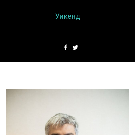
Уикенд