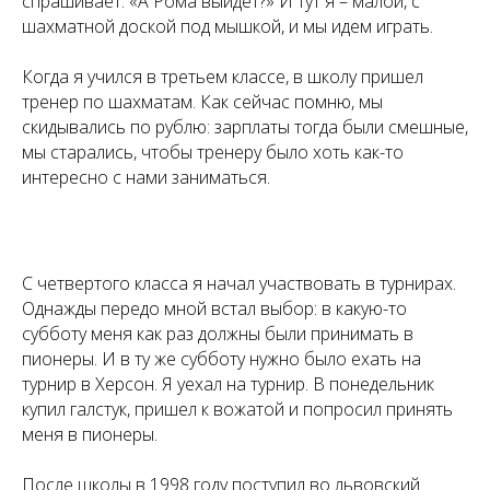
спрашивает: «А Рома выйдет?» И тут я – малой, с
шахматной доской под мышкой, и мы идем играть.
Когда я учился в третьем классе, в школу пришел
тренер по шахматам. Как сейчас помню, мы
скидывались по рублю: зарплаты тогда были смешные,
мы старались, чтобы тренеру было хоть как-то
интересно с нами заниматься.
С четвертого класса я начал участвовать в турнирах.
Однажды передо мной встал выбор: в какую-то
субботу меня как раз должны были принимать в
пионеры. И в ту же субботу нужно было ехать на
турнир в Херсон. Я уехал на турнир. В понедельник
купил галстук, пришел к вожатой и попросил принять
меня в пионеры.
После школы в 1998 году поступил во львовский